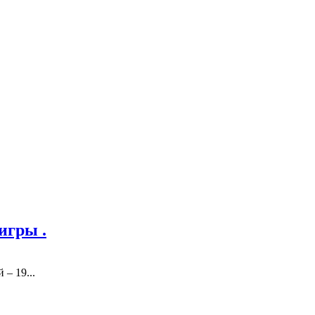
игры .
– 19...