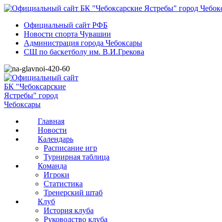
Официальный сайт РФБ
Новости спорта Чувашии
Администрация города Чебоксары
СШ по баскетболу им. В.И.Грекова
Главная
Новости
Календарь
Расписание игр
Турнирная таблица
Команда
Игроки
Статистика
Тренерский штаб
Клуб
История клуба
Руководство клуба