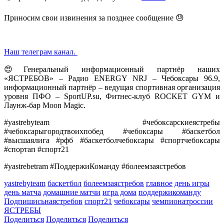
Приносим свои извинения за позднее сообщение 😓
Наш телеграм канал.
😍Генеральный информационный партнёр наших
«ЯСТРЕБОВ» – Радио ENERGY NRJ – Чебоксары 96.9,
информационный партнёр – ведущая спортивная организация
уровня ПФО – SportUP.su, Фитнес-клуб ROCKET GYM и
Лаунж-бар Moon Magic.
#yastrebyteam #чебоксарскиеястребы
#чебоксарыгородтвоихпобед #чебоксары #баскетбол
#высшаялига #рфб #баскетболчебоксары #спортчебоксары
#спортап #спорт21
#yastrebetram #ПоддержиКоманду #болеемзаястребов
yastrebyteam
баскетбол
болеемзаястребов
главное
день игры
день матча
домашние матчи
игра дома
поддержикоманду
Подпишисьнаястребов
спорт21
чебоксары
чемпионатроссии
ЯСТРЕБЫ
Поделиться
Поделиться
Поделиться