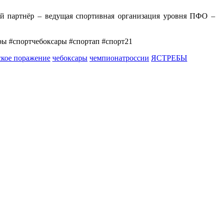
партнёр – ведущая спортивная организация уровня ПФО –
ры #спортчебоксары #спортап #спорт21
ское поражение
чебоксары
чемпионатроссии
ЯСТРЕБЫ