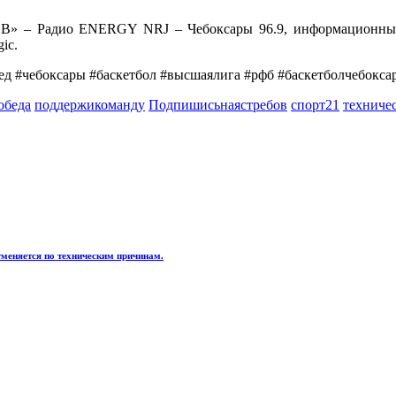
» – Радио ENERGY NRJ – Чебоксары 96.9, информационный 
ic.
ед #чебоксары #баскетбол #высшаялига #рфб #баскетболчебокса
обеда
поддержикоманду
Подпишисьнаястребов
спорт21
техниче
тменяется по техническим причинам.