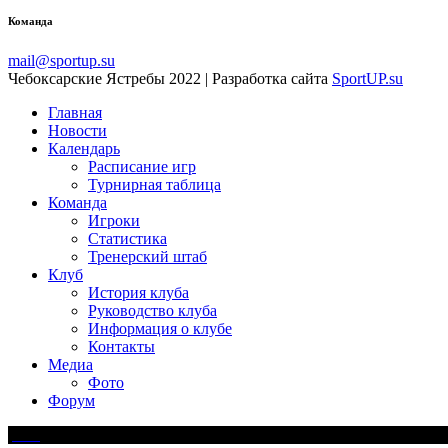
Команда
mail@sportup.su
Чебоксарские Ястребы 2022 | Разработка сайта
SportUP.su
Главная
Новости
Календарь
Расписание игр
Турнирная таблица
Команда
Игроки
Статистика
Тренерский штаб
Клуб
История клуба
Руководство клуба
Информация о клубе
Контакты
Медиа
Фото
Форум