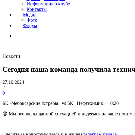
Информация о клубе
Контакты
Медиа
Фото
Форум
Новости
Сегодня наша команда получила техни
27.10.2024
2
0
БК «Чебоксарские ястребы» vs БК «Нефтехимик» – 0:20
😓 Мы огорчены данной ситуацией и надеемся на ваше понима
Следите за новостями здесь и в нашем
телеграм канале
.