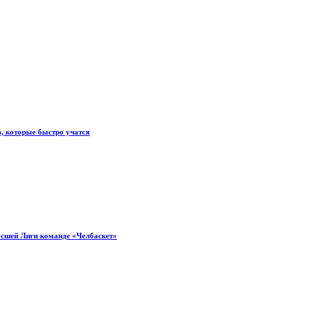
, которые быстро учатся
ысшей Лиги команде «Челбаскет»