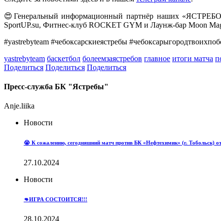
😍Генеральный информационный партнёр наших «ЯСТРЕБОВ
SportUP.su, Фитнес-клуб ROCKET GYM и Лаунж-бар Moon Mag
#yastrebyteam #чебоксарскиеястребы #чебоксарыгородтвоихпоб
yastrebyteam
баскетбол
болеемзаястребов
главное
итоги матча
п
Поделиться
Поделиться
Поделиться
Пресс-служба БК "Ястребы"
Anje.liika
Новости
😭 К сожалению, сегодняшний матч против БК «Нефтехимик» (г. Тобольск) о
27.10.2024
Новости
👊ИГРА СОСТОИТСЯ!!!
28.10.2024