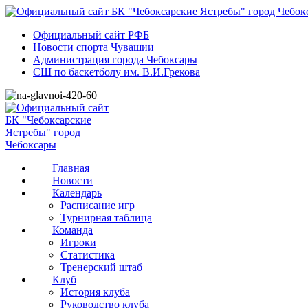
Официальный сайт РФБ
Новости спорта Чувашии
Администрация города Чебоксары
СШ по баскетболу им. В.И.Грекова
Главная
Новости
Календарь
Расписание игр
Турнирная таблица
Команда
Игроки
Статистика
Тренерский штаб
Клуб
История клуба
Руководство клуба