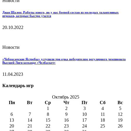
Новости
Диан Шалев: Работы много, но у нас боевой состав из молодых талантливых
игроков, которые быстро учатся
20.10.2022
Новости
«Чебоксарские Ястребы» уступили три очка победителям регулярного чемпионата
Высшей Лиги команде «Челбаскет»
11.04.2023
Календарь игр
Октябрь 2025
Пн
Вт
Ср
Чт
Пт
Сб
Вс
1
2
3
4
5
6
7
8
9
10
11
12
13
14
15
16
17
18
19
20
21
22
23
24
25
26