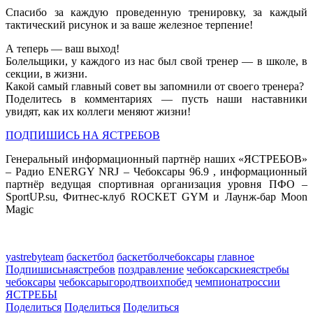
Спасибо за каждую проведенную тренировку, за каждый
тактический рисунок и за ваше железное терпение!
А теперь — ваш выход!
Болельщики, у каждого из нас был свой тренер — в школе, в
секции, в жизни.
Какой самый главный совет вы запомнили от своего тренера?
Поделитесь в комментариях — пусть наши наставники
увидят, как их коллеги меняют жизни!
ПОДПИШИСЬ НА ЯСТРЕБОВ
Генеральный информационный партнёр наших «ЯСТРЕБОВ»
– Радио ENERGY NRJ – Чебоксары 96.9 , информационный
партнёр ведущая спортивная организация уровня ПФО –
SportUP.su, Фитнес-клуб ROCKET GYM и Лаунж-бар Moon
Magic
yastrebyteam
баскетбол
баскетболчебоксары
главное
Подпишисьнаястребов
поздравление
чебоксарскиеястребы
чебоксары
чебоксарыгородтвоихпобед
чемпионатроссии
ЯСТРЕБЫ
Поделиться
Поделиться
Поделиться