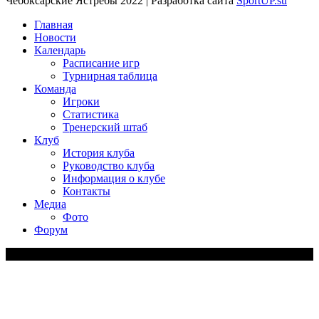
Чебоксарские Ястребы 2022 | Разработка сайта
SportUP.su
Главная
Новости
Календарь
Расписание игр
Турнирная таблица
Команда
Игроки
Статистика
Тренерский штаб
Клуб
История клуба
Руководство клуба
Информация о клубе
Контакты
Медиа
Фото
Форум