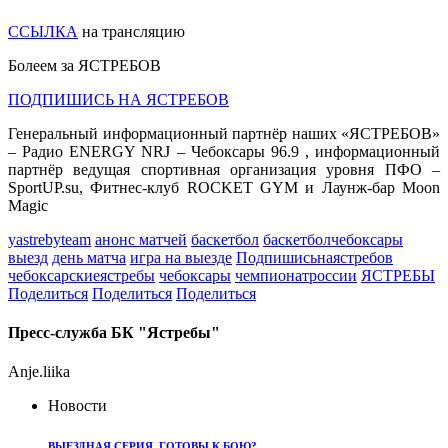
ССЫЛКА
на трансляцию
Болеем за ЯСТРЕБОВ
ПОДПИШИСЬ НА ЯСТРЕБОВ
Генеральный информационный партнёр наших «ЯСТРЕБОВ»
– Радио ENERGY NRJ – Чебоксары 96.9 , информационный
партнёр ведущая спортивная организация уровня ПФО –
SportUP.su, Фитнес-клуб ROCKET GYM и Лаунж-бар Moon
Magic
yastrebyteam
анонс матчей
баскетбол
баскетболчебоксары
выезд
день матча
игра на выезде
Подпишисьнаястребов
чебоксарскиеястребы
чебоксары
чемпионатроссии
ЯСТРЕБЫ
Поделиться
Поделиться
Поделиться
Пресс-служба БК "Ястребы"
Anje.liika
Новости
ВЫЕЗДНАЯ СЕРИЯ. ГОТОВЫ К БОЮ?