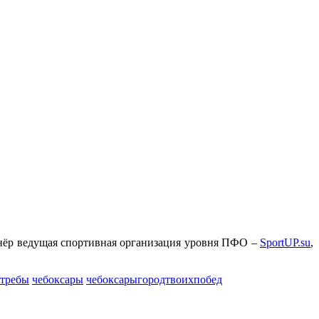
р ведущая спортивная организация уровня ПФО –
SportUP.su
,
стребы
чебоксары
чебоксарыгородтвоихпобед