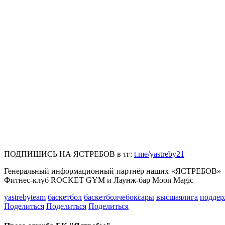
ПОДПИШИСЬ НА ЯСТРЕБОВ в тг:
t.me/yastreby21
Генеральный информационный партнёр наших «ЯСТРЕБОВ» – 
Фитнес-клуб ROCKET GYM и Лаунж-бар Moon Magic
yastrebyteam
баскетбол
баскетболчебоксары
высшаялига
поддер
Поделиться
Поделиться
Поделиться