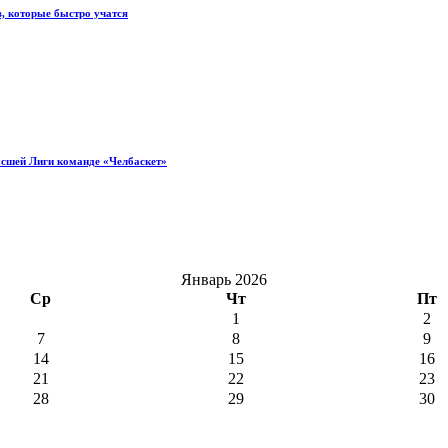
, которые быстро учатся
ысшей Лиги команде «Челбаскет»
Январь 2026
Ср
Чт
Пт
1
2
7
8
9
14
15
16
21
22
23
28
29
30