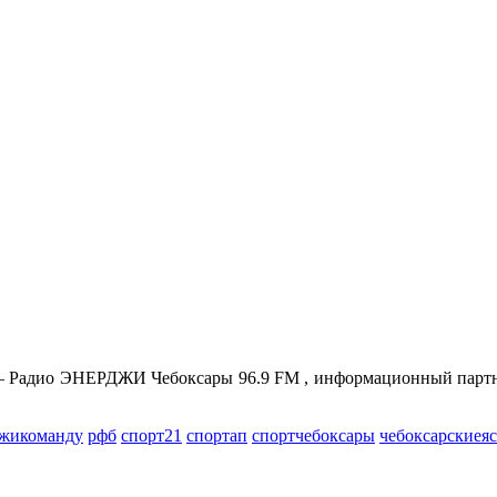
Радио ЭНЕРДЖИ Чебоксары 96.9 FM , информационный партнё
жикоманду
рфб
спорт21
спортап
спортчебоксары
чебоксарскиея