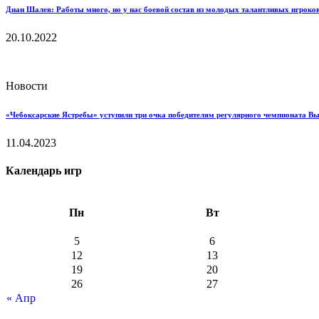
Диан Шалев: Работы много, но у нас боевой состав из молодых талантливых игроков
20.10.2022
Новости
«Чебоксарские Ястребы» уступили три очка победителям регулярного чемпионата В
11.04.2023
Календарь игр
Пн
Вт
5
6
12
13
19
20
26
27
« Апр