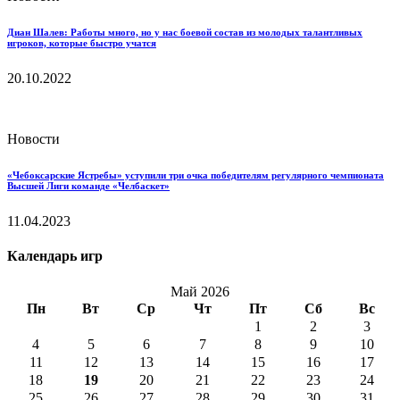
Диан Шалев: Работы много, но у нас боевой состав из молодых талантливых
игроков, которые быстро учатся
20.10.2022
Новости
«Чебоксарские Ястребы» уступили три очка победителям регулярного чемпионата
Высшей Лиги команде «Челбаскет»
11.04.2023
Календарь игр
Май 2026
Пн
Вт
Ср
Чт
Пт
Сб
Вс
1
2
3
4
5
6
7
8
9
10
11
12
13
14
15
16
17
18
19
20
21
22
23
24
25
26
27
28
29
30
31