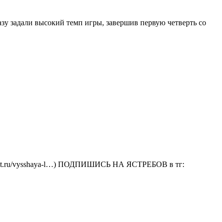
у задали высокий темп игры, завершив первую четверть со
sket.ru/vysshaya-l…) ПОДПИШИСЬ НА ЯСТРЕБОВ в тг: