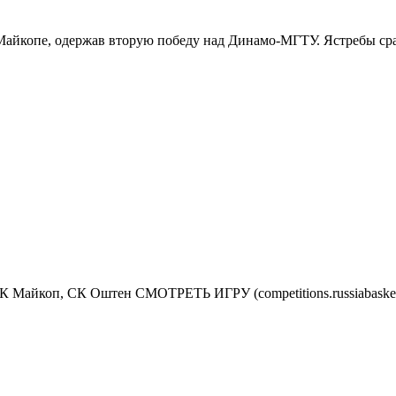
айкопе, одержав вторую победу над Динамо-МГТУ. Ястребы сраз
МСК Майкоп, СК Оштен СМОТРЕТЬ ИГРУ (competitions.russiaba